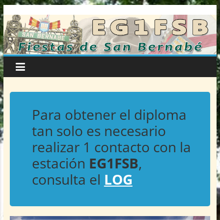
Fiestas
Saltar
al
contenido
de
San
Bernabé
Para obtener el diploma
–
tan solo es necesario
realizar 1 contacto con la
EG1FSB
estación
EG1FSB
,
Riojanos
consulta el
LOG
por
la
Radio